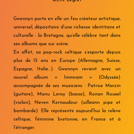
Gwennyn porte en elle un feu créateur artistique,
universel, dépositaire d’une richesse identitaire et
culturelle : la Bretagne, qu’elle célèbre tant dans
ses albums que sur scène.
En effet, sa pop-rock celtique s’exporte depuis
plus de 15 ans en Europe (Allemagne, Suisse,
Espagne, Italie…). Gwennyn revient avec un
nouvel album « Immram » (Odyssée)
accompagnée de ses musiciens : Patrice Marzin
(guitare), Manu Leroy (basse), Ronan Rouxel
(violon), Neven Kernaudour (uilleann pipe et
bombarde). Elle représente aujourd’hui la relève
celtique, féminine bretonne, en France et à
l’étranger.