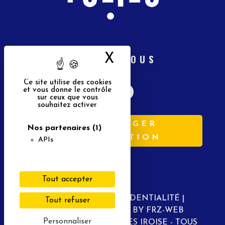
X
Masquer le band
SUIVEZ-NOUS
Ce site utilise des cookies
et vous donne le contrôle
sur ceux que vous
souhaitez activer
TÉLÉCHARGER
Nos partenaires
(1)
L'APPLICATION
APIs
Tout accepter
POLITIQUE DE CONFIDENTIALITÉ
|
Tout refuser
COOKIES
|
DESIGNED BY FRZ-WEB
Personnaliser
©2023 LES PETITES FOLIES IROISE - TOUS