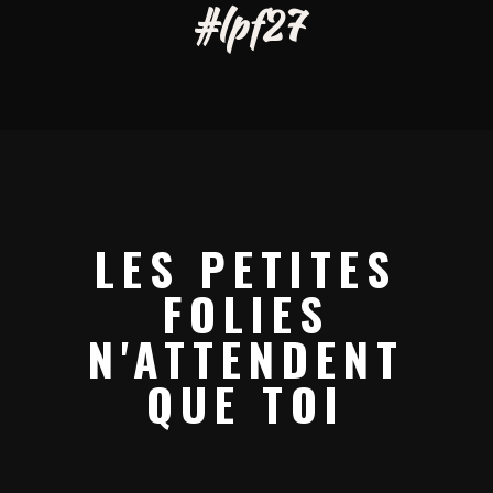
#lpf27
LES PETITES
FOLIES
N'ATTENDENT
QUE TOI